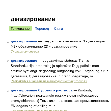
дегазирование
Толкование
Перевод
Книги
дегазирование
— сущ., кол во синонимов: 3 • дегазация
1
(4) • обезгаживание (2) • разгазирование …
Словарь синонимов
дегазирование
— degazavimas statusas T sritis
2
Standartizacija ir metrologija apibrėžtis Dujų pašalinimas.
atitikmenys: angl. degassing; outgassing vok. Entgasung, f rus.
дегазация, f; дегазирование, n pranc. dégazage, m …
Penkiakalbis aiškinamasis metrologijos terminų žodynas
дегазирование бурового раствора
— &mdash;
3
[http://slovarionline.ru/anglo russkiy slovar neftegazovoy
promyishlennosti/] Тематики нефтегазовая промышленность
EN degassing of drilling mud …