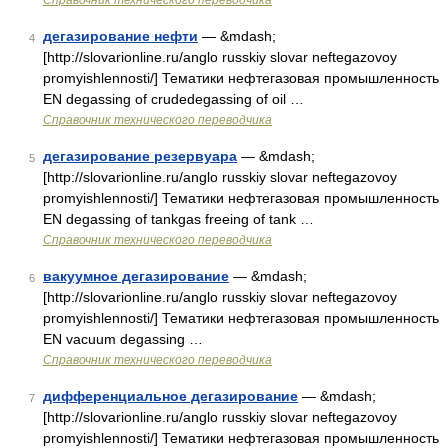
Справочник технического переводчика
дегазирование нефти
— &mdash;
4
[http://slovarionline.ru/anglo russkiy slovar neftegazovoy
promyishlennosti/] Тематики нефтегазовая промышленность
EN degassing of crudedegassing of oil …
Справочник технического переводчика
дегазирование резервуара
— &mdash;
5
[http://slovarionline.ru/anglo russkiy slovar neftegazovoy
promyishlennosti/] Тематики нефтегазовая промышленность
EN degassing of tankgas freeing of tank …
Справочник технического переводчика
вакуумное дегазирование
— &mdash;
6
[http://slovarionline.ru/anglo russkiy slovar neftegazovoy
promyishlennosti/] Тематики нефтегазовая промышленность
EN vacuum degassing …
Справочник технического переводчика
дифференциальное дегазирование
— &mdash;
7
[http://slovarionline.ru/anglo russkiy slovar neftegazovoy
promyishlennosti/] Тематики нефтегазовая промышленность