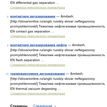
EN differential gas separation …
Справочник технического переводчика
контактное дегазирование
— &mdash;
8
[http://slovarionline.ru/anglo russkiy slovar neftegazovoy
promyishlennosti/] Тематики нефтегазовая промышленность
EN contact gas separation …
Справочник технического переводчика
контактное дегазирование нефти
— &mdash;
9
[http://slovarionline.ru/anglo russkiy slovar neftegazovoy
promyishlennosti/] Тематики нефтегазовая промышленность
EN flash separation …
Справочник технического переводчика
термовакуумное дегазирование
— &mdash;
10
[http://slovarionline.ru/anglo russkiy slovar neftegazovoy
promyishlennosti/] Тематики нефтегазовая промышленность
EN thermal vacuum degassing …
Справочник технического переводчика
Страницы
Следующая
→